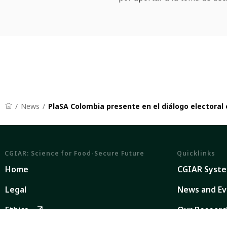
News
PlaSA Colombia presente en el diálogo electoral 
CGIAR: Science for Food-Secure Future
Quicklinks
Home
CGIAR Syst
Legal
News and Ev
Ethics
Our Researc