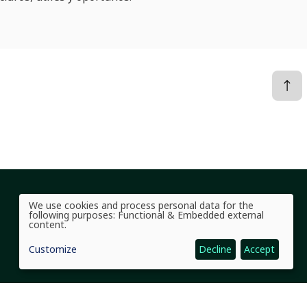
We use cookies and process personal data for the
Social Links Headline
Use
following purposes:
Functional & Embedded external
of
content
.
personal
data
Customize
Decline
Accept
and
cookies