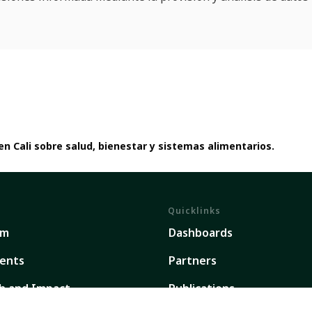
en Cali sobre salud, bienestar y sistemas alimentarios.
Quicklinks
em
Dashboards
ents
Partners
h and Impact
Publications