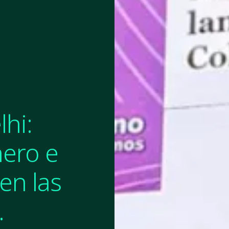
hi:
nero e
en las