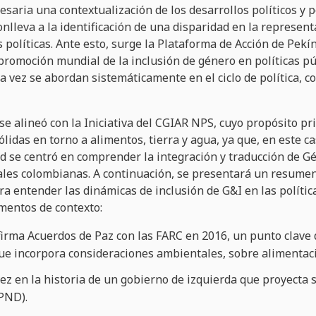
cesaria una contextualización de los desarrollos políticos y 
onlleva a la identificación de una disparidad en la represen
s políticas. Ante esto, surge la Plataforma de Acción de Pe
promoción mundial de la inclusión de género en políticas pú
 vez se abordan sistemáticamente en el ciclo de política, c
e alineó con la Iniciativa del CGIAR NPS, cuyo propósito pri
ólidas en torno a alimentos, tierra y agua, ya que, en este ca
 se centró en comprender la integración y traducción de Gé
nales colombianas. A continuación, se presentará un resumen
ra entender las dinámicas de inclusión de G&I en las políti
mentos de contexto:
irma Acuerdos de Paz con las FARC en 2016, un punto clave 
ue incorpora consideraciones ambientales, sobre alimentació
ez en la historia de un gobierno de izquierda que proyecta s
(PND).